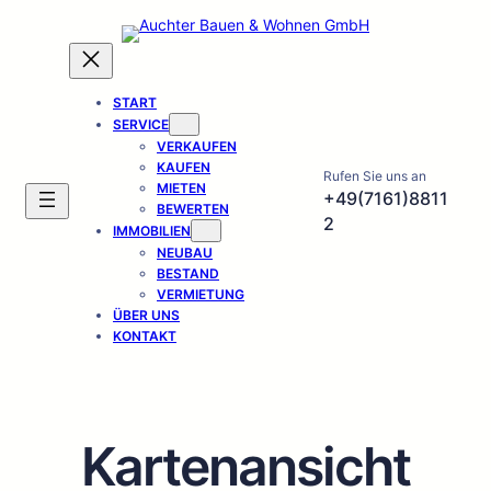
Zum
Inhalt
springen
START
SERVICE
VERKAUFEN
KAUFEN
Rufen Sie uns an
MIETEN
+49(7161)8811
BEWERTEN
2
IMMOBILIEN
NEUBAU
BESTAND
VERMIETUNG
ÜBER UNS
KONTAKT
Kartenansicht