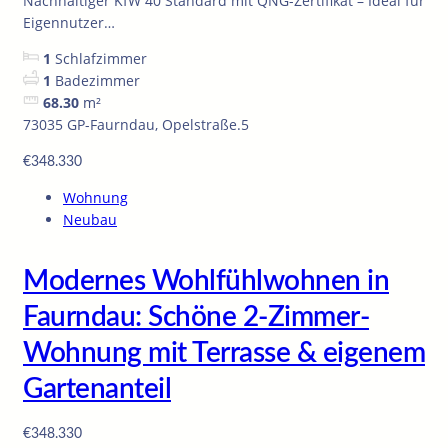
Nachhaltiger KfW 40 Standard mit QNG-Zertifikat – Ideal für
Eigennutzer…
1
Schlafzimmer
1
Badezimmer
68.30
m²
73035 GP-Faurndau, Opelstraße.5
€348.330
Wohnung
Neubau
Modernes Wohlfühlwohnen in
Faurndau: Schöne 2-Zimmer-
Wohnung mit Terrasse & eigenem
Gartenanteil
€348.330