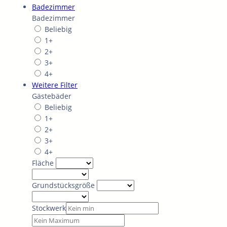
Badezimmer
Badezimmer
Beliebig
1+
2+
3+
4+
Weitere Filter
Gästebäder
Beliebig
1+
2+
3+
4+
Fläche
Grundstücksgröße
Stockwerk